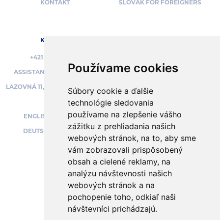
KONTAKT
SLOVAK FOR FOREIGNERS
KONTAKT
SOCIÁLNE SIETE
+421 950 395 973
Používame cookies
ASSISTANT@UNIVERSA.SK
BEZPEČNÝ NÁKUP
LAZOVNÁ 11, BANSKÁ BYSTRICA
Súbory cookie a ďalšie
technológie sledovania
používame na zlepšenie vášho
ENGLISH SPEAKING:
PODPORUJEME
zážitku z prehliadania našich
DEUTSCHSPRACHIG:
webových stránok, na to, aby sme
vám zobrazovali prispôsobený
obsah a cielené reklamy, na
analýzu návštevnosti našich
OBCHODNÉ PODMIENKY
webových stránok a na
OCHRANA OSOBNÝCH ÚDAJOV
pochopenie toho, odkiaľ naši
PLATBY A OBJEDNÁVKY
návštevníci prichádzajú.
NASTAVENIE COOKIES