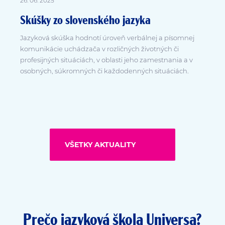
26. 06. 2025
Skúšky zo slovenského jazyka
Jazyková skúška hodnotí úroveň verbálnej a písomnej
komunikácie uchádzača v rozličných životných či
profesijných situáciách, v oblasti jeho zamestnania a v
osobných, súkromných či každodenných situáciách.
VŠETKY AKTUALITY
Prečo jazyková škola Universa?