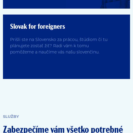
Slovak for foreigners
Prišli ste na Slovensko za prácou, štúdiom či tu
plánujete zostať žiť? Radi vám k tomu
pomôžeme a naučíme vás našu slovenčinu.
SLUŽBY
Zabezpečíme vám všetko potrebné