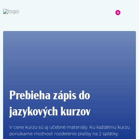
0
Prebieha zápis do
jazykových kurzov
V cene kurzu sú aj učebné materiály. Ku každému kurzu
ponúkame možnosť rozdelenie platby na 2 splátky.