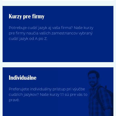
Kurzy pre firmy
Potrebuje cudzí jazyk aj vaša firma? Naše kurzy
pre firmy naučia vašich zamestnancov vybraný
cudzí jazyk od A po Z.
Individuálne
Preferujete individuálny prístup pri výučbe
cudzích jazykov? Naše kurzy 1:1 sú pre vás to
pravé.