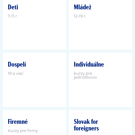
Deti
Mládež
7-11 r.
12-19 r.
Dospelí
Individuálne
19 a viac
kurzy pre
jednotlivcov
Firemné
Slovak for
foreigners
Kurzy pre firmy