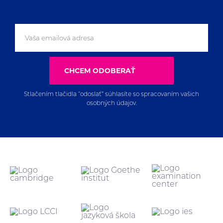
CHCEM ODOBERAŤ
Stlačením tlačidla “odoslať” súhlasíte so spracovaním vašich
osobných údajov.