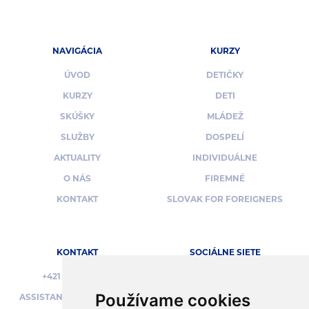
NAVIGÁCIA
KURZY
ÚVOD
DETIČKY
KURZY
DETI
SKÚŠKY
MLÁDEŽ
SLUŽBY
DOSPELÍ
AKTUALITY
INDIVIDUÁLNE
O NÁS
FIREMNÉ
KONTAKT
SLOVAK FOR FOREIGNERS
KONTAKT
SOCIÁLNE SIETE
+421 950 395 973
Používame cookies
ASSISTANT@UNIVERSA.SK