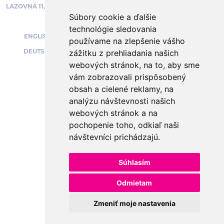
BEZPEČNÝ NÁKUP
LAZOVNÁ 11, BANSKÁ BYSTRICA
Súbory cookie a ďalšie
technológie sledovania
ENGLISH SPEAKING:
používame na zlepšenie vášho
PODPORUJEME
DEUTSCHSPRACHIG:
zážitku z prehliadania našich
webových stránok, na to, aby sme
vám zobrazovali prispôsobený
obsah a cielené reklamy, na
analýzu návštevnosti našich
OBCHODNÉ PODMIENKY
webových stránok a na
OCHRANA OSOBNÝCH ÚDAJOV
pochopenie toho, odkiaľ naši
PLATBY A OBJEDNÁVKY
návštevníci prichádzajú.
NASTAVENIE COOKIES
Súhlasím
Odmietam
Zmeniť moje nastavenia
Vyrobilo
Vizua - creative studio
.