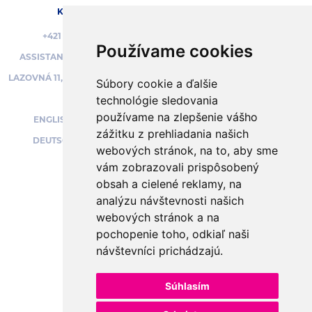
KONTAKT
SOCIÁLNE SIETE
+421 950 395 973
Používame cookies
ASSISTANT@UNIVERSA.SK
BEZPEČNÝ NÁKUP
LAZOVNÁ 11, BANSKÁ BYSTRICA
Súbory cookie a ďalšie
technológie sledovania
používame na zlepšenie vášho
ENGLISH SPEAKING:
PODPORUJEME
zážitku z prehliadania našich
DEUTSCHSPRACHIG:
webových stránok, na to, aby sme
vám zobrazovali prispôsobený
obsah a cielené reklamy, na
analýzu návštevnosti našich
OBCHODNÉ PODMIENKY
webových stránok a na
OCHRANA OSOBNÝCH ÚDAJOV
pochopenie toho, odkiaľ naši
PLATBY A OBJEDNÁVKY
návštevníci prichádzajú.
NASTAVENIE COOKIES
Súhlasím