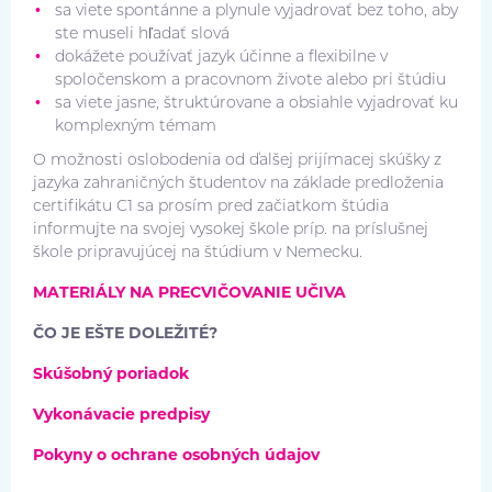
sa viete spontánne a plynule vyjadrovať bez toho, aby
ste museli hľadať slová
dokážete používať jazyk účinne a flexibilne v
spoločenskom a pracovnom živote alebo pri štúdiu
sa viete jasne, štruktúrovane a obsiahle vyjadrovať ku
komplexným témam
O možnosti oslobodenia od ďalšej prijímacej skúšky z
jazyka zahraničných študentov na základe predloženia
certifikátu C1 sa prosím pred začiatkom štúdia
informujte na svojej vysokej škole príp. na príslušnej
škole pripravujúcej na štúdium v Nemecku.
MATERIÁLY NA PRECVIČOVANIE UČIVA
ČO JE EŠTE DOLEŽITÉ?
Skúšobný poriadok
Vykonávacie predpisy
Pokyny o ochrane osobných údajov