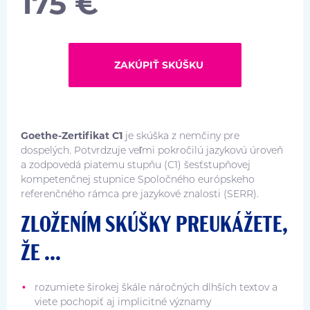
175 €
ZAKÚPIŤ SKÚŠKU
Goethe-Zertifikat C1
je skúška z nemčiny pre
dospelých. Potvrdzuje veľmi pokročilú jazykovú úroveň
a zodpovedá piatemu stupňu (C1) šesťstupňovej
kompetenčnej stupnice Spoločného európskeho
referenčného rámca pre jazykové znalosti (SERR).
ZLOŽENÍM SKÚŠKY PREUKÁŽETE,
ŽE ...
rozumiete širokej škále náročných dlhších textov a
viete pochopiť aj implicitné významy